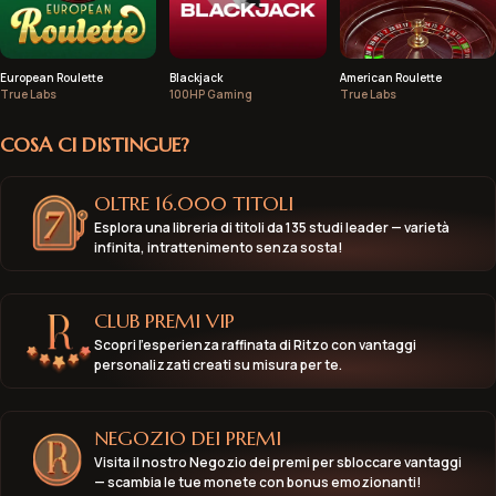
European Roulette
Blackjack
American Roulette
True Labs
100HP Gaming
True Labs
COSA CI DISTINGUE?
OLTRE 16.000 TITOLI
Esplora una libreria di titoli da 135 studi leader — varietà
infinita, intrattenimento senza sosta!
CLUB PREMI VIP
Scopri l'esperienza raffinata di Ritzo con vantaggi
personalizzati creati su misura per te.
NEGOZIO DEI PREMI
Visita il nostro Negozio dei premi per sbloccare vantaggi
— scambia le tue monete con bonus emozionanti!