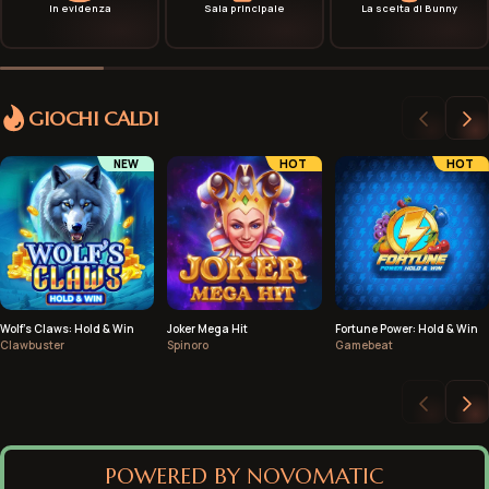
In evidenza
Sala principale
La scelta di Bunny
GIOCHI CALDI
NEW
HOT
HOT
Wolf's Claws: Hold & Win
Joker Mega Hit
Fortune Power: Hold & Win
Clawbuster
Spinoro
Gamebeat
POWERED BY NOVOMATIC